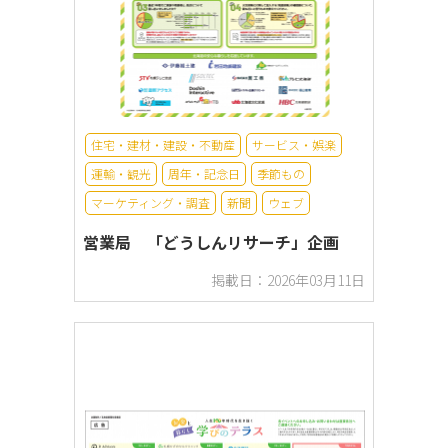
住宅・建材・建設・不動産
サービス・娯楽
運輸・観光
周年・記念日
季節もの
マーケティング・調査
新聞
ウェブ
営業局 「どうしんリサーチ」企画
掲載日：2026年03月11日