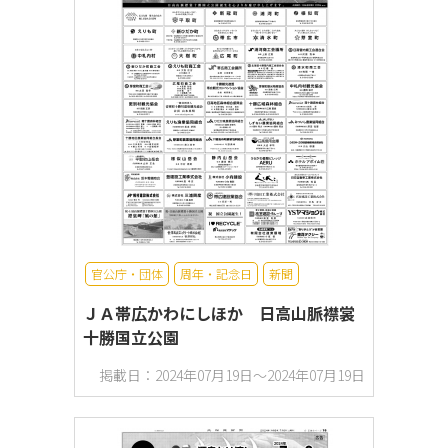
官公庁・団体
周年・記念日
新聞
ＪＡ帯広かわにしほか 日高山脈襟裳
十勝国立公園
掲載日：2024年07月19日～2024年07月19日