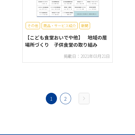
その他
商品・サービス紹介
新聞
【こども食堂おいでや他】 地域の居
場所づくり 子供食堂の取り組み
掲載日：2021年03月21日
chevron_right
1
2