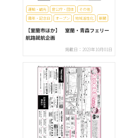
運輸・観光
官公庁・団体
その他
周年・記念日
オープン
地域活性化
新聞
【室蘭市ほか】 室蘭・青森フェリー
航路就航企画
掲載日：2023年10月01日