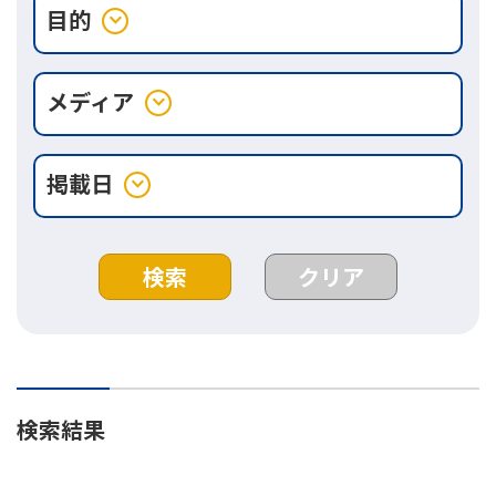
目的
expand_more
メディア
expand_more
掲載日
expand_more
検索
クリア
検索結果