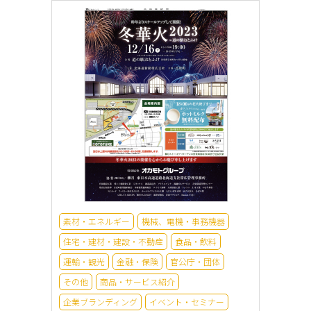
素材・エネルギー
機械、電機・事務機器
住宅・建材・建設・不動産
食品・飲料
運輸・観光
金融・保険
官公庁・団体
その他
商品・サービス紹介
企業ブランディング
イベント・セミナー