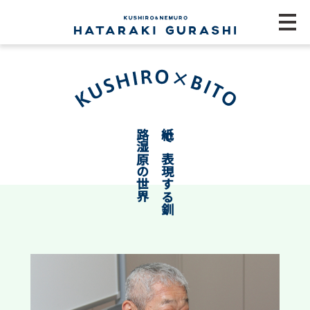
界
紙
で
表
現
す
る
釧
路
湿
原
の
世