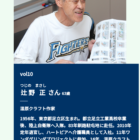
vol10
つじの まさし
辻野 正
さん
63歳
湿原クラフト作家
1956年、東京都足立区生まれ。都立足立工業高校卒業
後、陸上自衛隊へ入隊。83年釧路駐屯地に赴任。2010年
定年退官し、ハートピアへ介護職員として入社。11年ワ
ンダグリンダプロジェクトに参加。16年、湿原クラフト