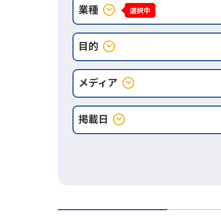
業種
expand_more
選択中
目的
expand_more
メディア
expand_more
掲載日
expand_more