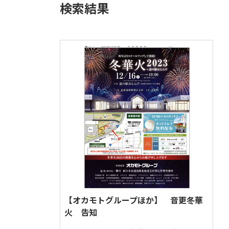
検索結果
素材・エネルギー
機械、電機・事務機器
住宅・建材・建設・不動産
食品・飲料
運輸・観光
金融・保険
官公庁・団体
その他
商品・サービス紹介
企業ブランディング
イベント・セミナー
季節もの
地域活性化
新聞
【オカモトグループほか】 音更冬華
火 告知