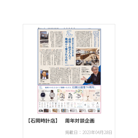
機械、電機・事務機器
企業ブランディング
周年・記念日
対談
新聞
【石岡時計店】 周年対談企画
掲載日：2023年04月28日