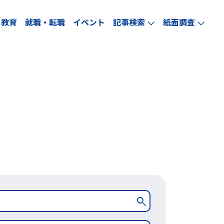
教育
就職・転職
イベント
記事検索
紙面調査
arrow_forward_ios
arrow_forward_ios
search