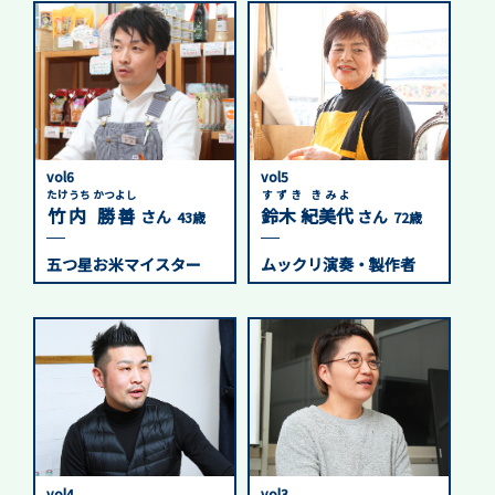
vol5
vol6
すずき きみよ
たけうち かつよし
鈴木 紀美代
竹内 勝善
さん
さん
72歳
43歳
ムックリ演奏・製作者
五つ星お米マイスター
vol3
vol4