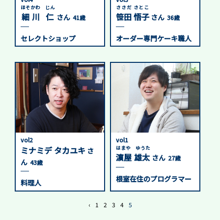
ささだ さとこ
ほそかわ じん
笹田 悟子
細川 仁
さん
さん
36歳
41歳
オーダー専門ケーキ職人
セレクトショップ
vol2
vol1
ミナミデ タカユキ
はまや ゆうた
さ
濵屋 雄太
さん
27歳
ん
43歳
根室在住のプログラマー
料理人
‹
1
2
3
4
5