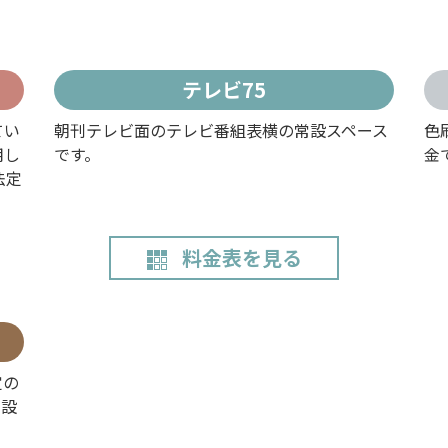
テレビ75
てい
朝刊テレビ面のテレビ番組表横の常設スペース
色
用し
です。
金
法定
料金表を見る
定の
の設