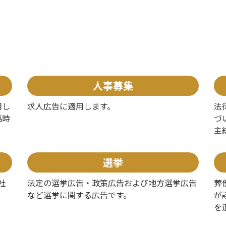
人事募集
用し
求人広告に適用します。
法
臨時
づ
主
選挙
社
法定の選挙広告・政策広告および地方選挙広告
葬
など選挙に関する広告です。
が
を