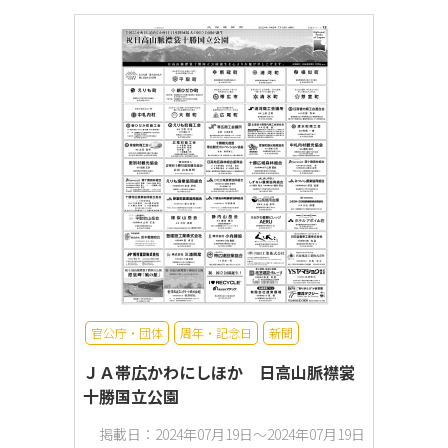
官公庁・団体
周年・記念日
新聞
ＪＡ帯広かわにしほか 日高山脈襟裳
十勝国立公園
掲載日：2024年07月19日～2024年07月19日