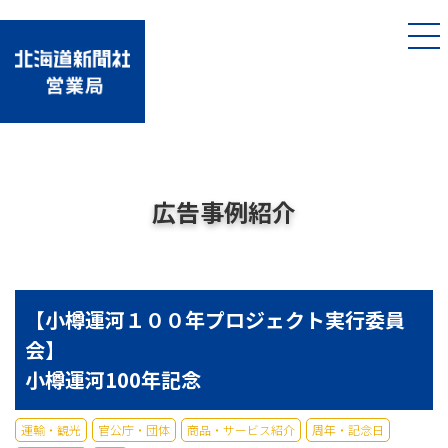
広告事例紹介
【小樽運河１００年プロジェクト実行委員
会】
小樽運河100年記念
運輸・観光
官公庁・団体
商品・サービス紹介
周年・記念日