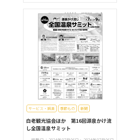
サービス・娯楽
季節もの
新聞
白老観光協会ほか 第16回源泉かけ流
し全国温泉サミット