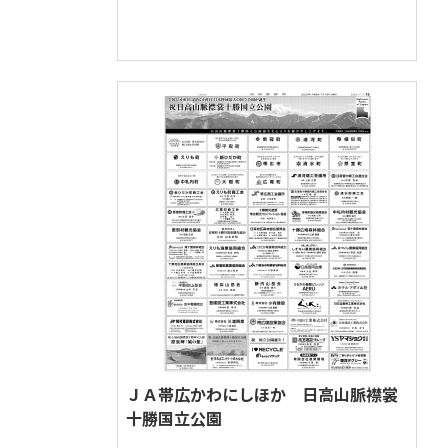
官公庁・団体
周年・記念日
新聞
ＪＡ帯広かわにしほか 日高山脈襟裳
十勝国立公園