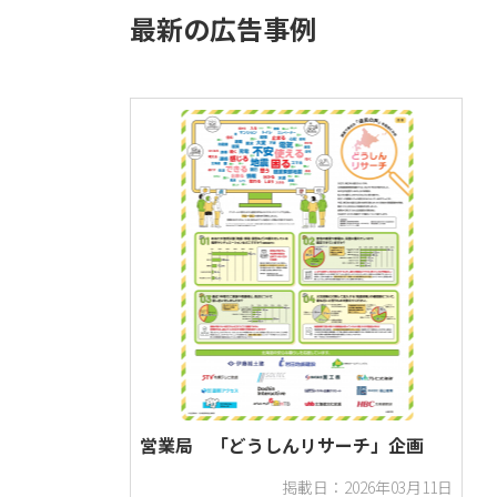
最新の広告事例
住宅・建材・建設・不動産
サービス・娯楽
運輸・観光
周年・記念日
季節もの
マーケティング・調査
新聞
ウェブ
営業局 「どうしんリサーチ」企画
掲載日：2026年03月11日