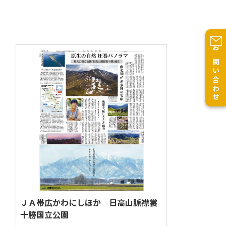
お問い合わせ
官公庁・団体
周年・記念日
新聞
ＪＡ帯広かわにしほか 日高山脈襟裳
十勝国立公園