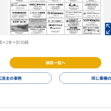
段×2本＝計30段
検索一覧へ
広告主の事例
同じ業種