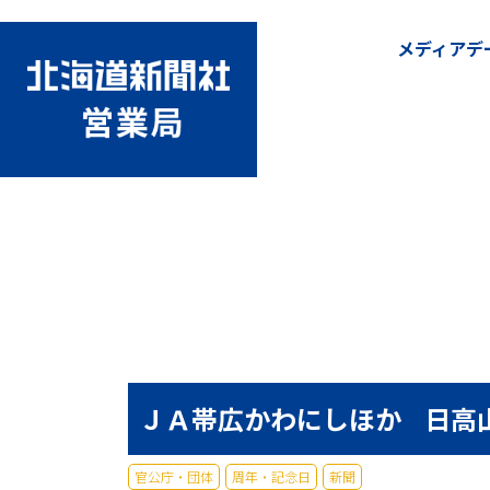
メディアデ
ＪＡ帯広かわにしほか
日高
官公庁・団体
周年・記念日
新聞