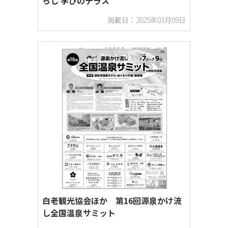
らし 学びのテラス
掲載日：2025年03月09日
サービス・娯楽
季節もの
新聞
白老観光協会ほか 第16回源泉かけ流
し全国温泉サミット