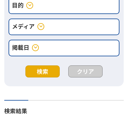
目的
expand_more
メディア
expand_more
掲載日
expand_more
検索
クリア
検索結果