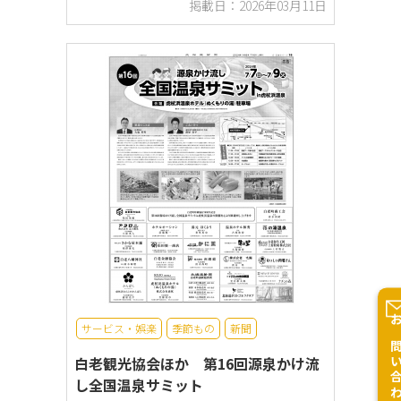
掲載日：2026年03月11日
サービス・娯楽
季節もの
新聞
お問い合
白老観光協会ほか 第16回源泉かけ流
し全国温泉サミット