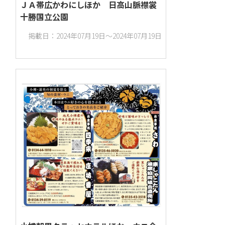
ＪＡ帯広かわにしほか 日高山脈襟裳
十勝国立公園
掲載日：2024年07月19日～2024年07月19日
食品・飲料
季節もの
新聞