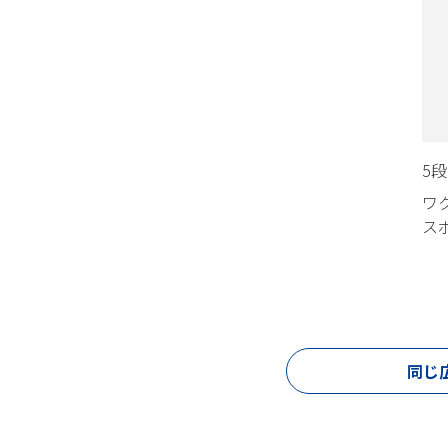
5段
ワ
ス
同じ