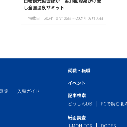
白老観光協会ほか 第16回源泉かけ流
し全国温泉サミット
掲載日：2024年07月06日～2024年07月06日
就職・転職
イベント
測定
入稿ガイド
記事検索
どうしんDB
PCで読む北
紙面調査
J-MONITOR
DODES