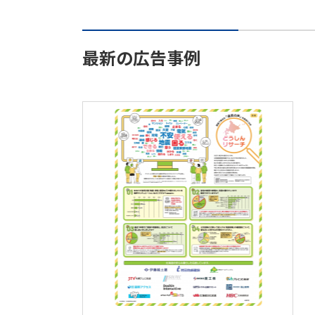
最新の広告事例
住宅・建材・建設・不動産
サービス・娯楽
運輸・観光
周年・記念日
季節もの
マーケティング・調査
新聞
ウェブ