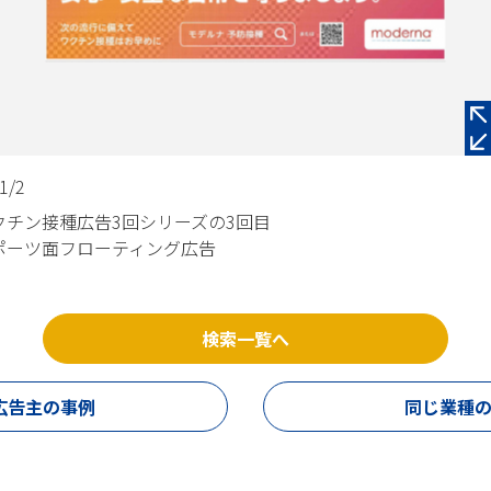
1/2
クチン接種広告3回シリーズの3回目
ポーツ面フローティング広告
検索一覧へ
広告主の事例
同じ業種