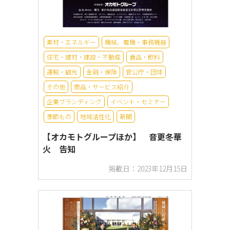
素材・エネルギー
機械、電機・事務機器
住宅・建材・建設・不動産
食品・飲料
運輸・観光
金融・保険
官公庁・団体
その他
商品・サービス紹介
企業ブランディング
イベント・セミナー
季節もの
地域活性化
新聞
【オカモトグループほか】 音更冬華
火 告知
掲載日：2023年12月15日