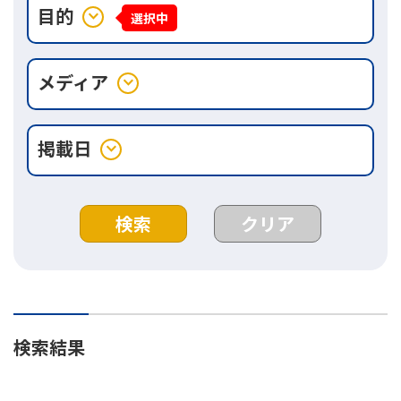
目的
expand_more
選択中
メディア
expand_more
掲載日
expand_more
検索
クリア
検索結果