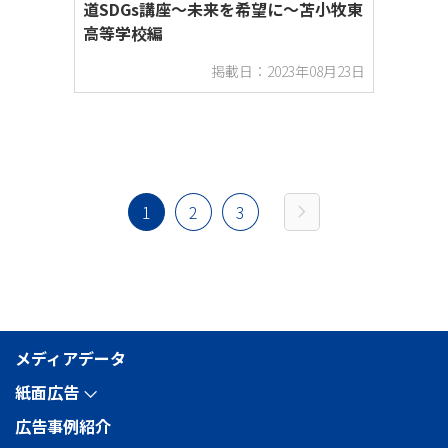
道SDGs講座～未来を希望に～苫小牧東
高等学校編
掲載日：2023年08月23日
chevron_right
1
2
3
メディアデータ
紙面広告
arrow_forward_ios
広告事例紹介