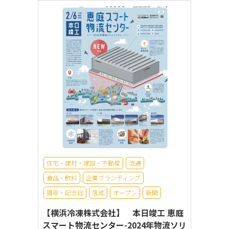
住宅・建材・建設・不動産
流通
食品・飲料
企業ブランディング
周年・記念日
落成
オープン
新聞
【横浜冷凍株式会社】 本日竣工 恵庭
スマート物流センター-2024年物流ソリ